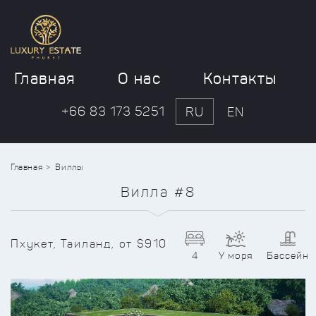
Главная
О нас
Контакты
+66 83 173 5251
RU
EN
Главная
Виллы
Вилла #8
Пхукет, Таиланд, от $910
4
У моря
Бассейн